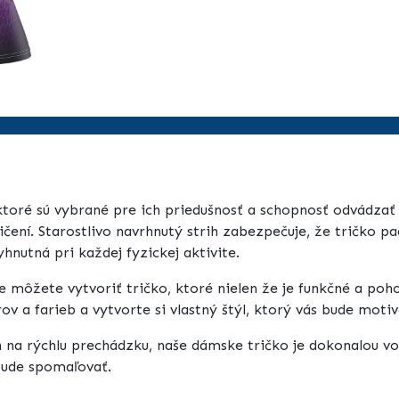
toré sú vybrané pre ich priedušnosť a schopnosť odvádzať 
cvičení. Starostlivo navrhnutý strih zabezpečuje, že tričko 
nutná pri každej fyzickej aktivite.
môžete vytvoriť tričko, ktoré nielen že je funkčné a poho
v a farieb a vytvorte si vlastný štýl, ktorý vás bude moti
en na rýchlu prechádzku, naše dámske tričko je dokonalou vo
bude spomaľovať.