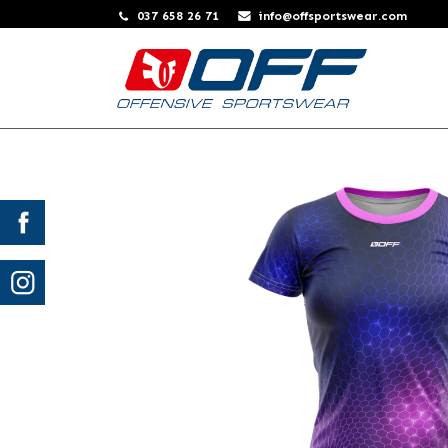
037 658 26 71
info@offsportswear.com