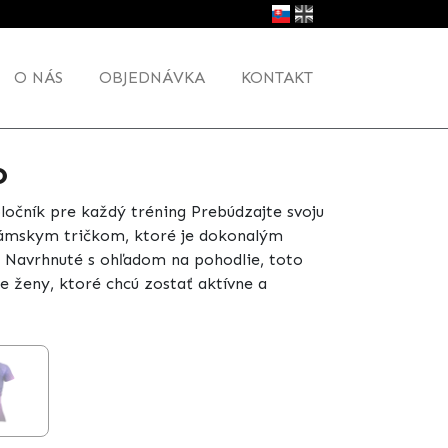
O NÁS
OBJEDNÁVKA
KONTAKT
o
ločník pre každý tréning Prebúdzajte svoju
 dámskym tričkom, ktoré je dokonalým
i. Navrhnuté s ohľadom na pohodlie, toto
re ženy, ktoré chcú zostať aktívne a