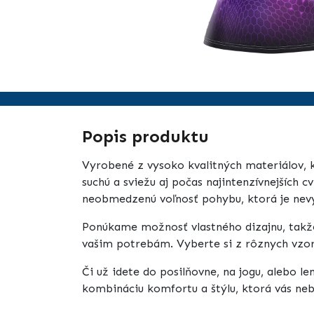
Popis produktu
Vyrobené z vysoko kvalitných materiálov, k
suchú a sviežu aj počas najintenzívnejších 
neobmedzenú voľnosť pohybu, ktorá je nevyh
Ponúkame možnosť vlastného dizajnu, takže 
vašim potrebám. Vyberte si z rôznych vzoro
Či už idete do posilňovne, na jogu, alebo l
kombináciu komfortu a štýlu, ktorá vás ne