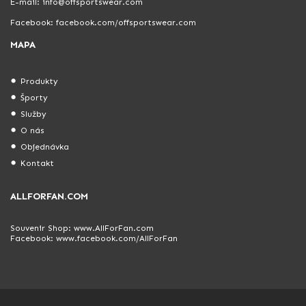
E-mail: info@offsportswear.com
Facebook: facebook.com/offsportswear.com
MAPA
Produkty
Športy
Služby
O nás
Objednávka
Kontakt
ALLFORFAN.COM
Souvenir Shop:
www.AllForFan.com
Facebook:
www.facebook.com/AllForFan