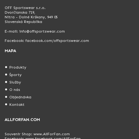
OFF Sportswear s.r.o.
Dvorčianska 719,
Nitra - Dolné Krškany, 949 05
Slovenská Republika
E-mail: info@offsportswear.com
Facebook: facebook.com/offsportswear.com
MAPA
Produkty
Športy
Služby
O nás
Objednávka
Kontakt
ALLFORFAN.COM
Souvenir Shop:
www.AllForFan.com
Facebook:
www.facebook.com/AllForFan